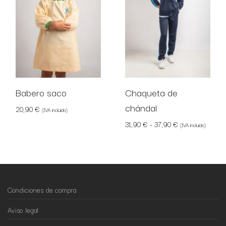
Babero saco
Chaqueta de
chándal
20,90
€
(IVA incluido)
Rango de precio
31,90
€
-
37,90
€
(IVA incluido)
Condiciones de compra
Aviso legal