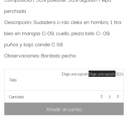
perchada
Descripción: Sudadera c-rdo cleks en hombro, 1 tira
bies en mangas C-09, cuello, pieza lado C- 09,
puños y bajo canale C 68
Observaciones: Bordado pecho
Elige una opción
Elige una opción
0
1
2
4
Talla
Cantidad
Añadir al carrito