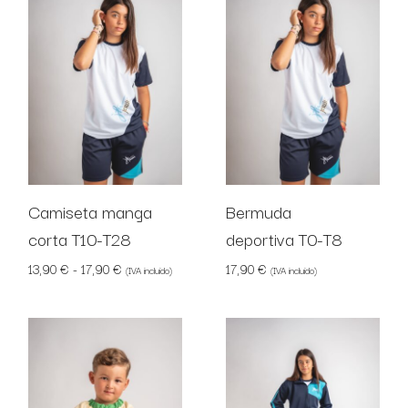
Camiseta manga
Bermuda
corta T10-T28
deportiva T0-T8
Rango de precios: desde 13,90 € hasta 17,90 €
13,90
€
-
17,90
€
17,90
€
(IVA incluido)
(IVA incluido)