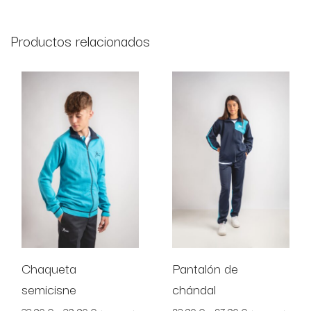
Productos relacionados
Chaqueta
Pantalón de
semicisne
chándal
Rango de precios: desde 33,90 € hasta 39,90 €
Rango de preci