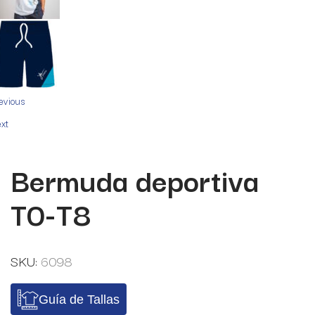
evious
xt
Bermuda deportiva
T0-T8
SKU:
6098
Guía de Tallas