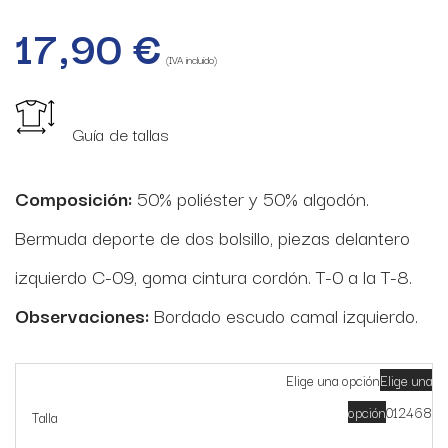
17,90
€
(IVA incluido)
Guía de tallas
Composición:
50% poliéster y 50% algodón.
Bermuda deporte de dos bolsillo, piezas delantero
izquierdo C-09, goma cintura cordón. T-0 a la T-8.
Observaciones:
Bordado escudo camal izquierdo.
Elige una opción
Elige una
opción
0
1
2
4
6
8
Talla